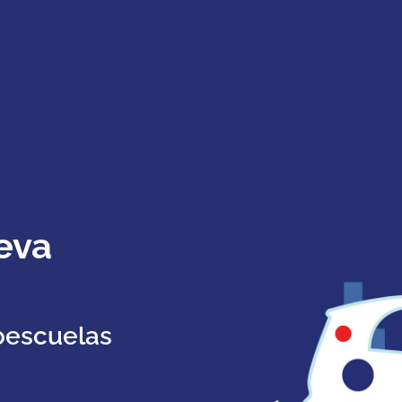
eva
oescuelas